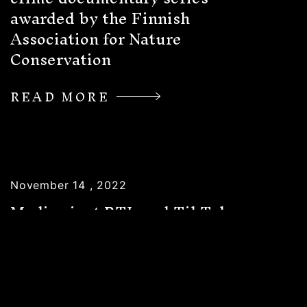
awarded by the Finnish
Association for Nature
Conservation
READ MORE
November 14 , 2022
Media giant RTL and TikTok
parent company Bytedance buy
Untold Arctic Wars
READ MORE