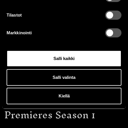
Tilastot
Markkinointi
Salli kaikki
February 24 , 2025
BBC Alba acquires
Salli valinta
Untold Arctic Wars
Season 2 – Histoire
Kiellä
Premieres Season 1