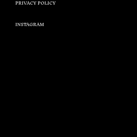
PRIVACY POLICY
INSTAGRAM
FACEBOOK
LINKEDIN
NTRNZ CREATIVE
OULU, FINLAND
LEVI, FINLAND
HELSINKI, FINLAND
LYNGEN, NORWAY
Headquarter