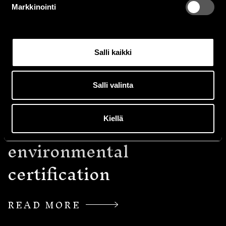
Markkinointi
Salli kaikki
June 26 , 2023
NTRNZ launches
Salli valinta
responsible marketing
service and gets
Kiellä
environmental
certification
READ MORE