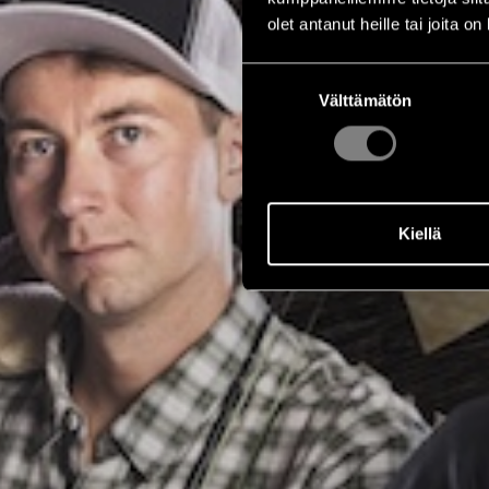
olet antanut heille tai joita o
Suostumuksen
Välttämätön
valinta
Kiellä