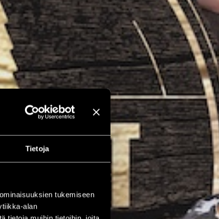
Tietoja
 ominaisuuksien tukemiseen
tiikka-alan
ietoja muihin tietoihin, joita